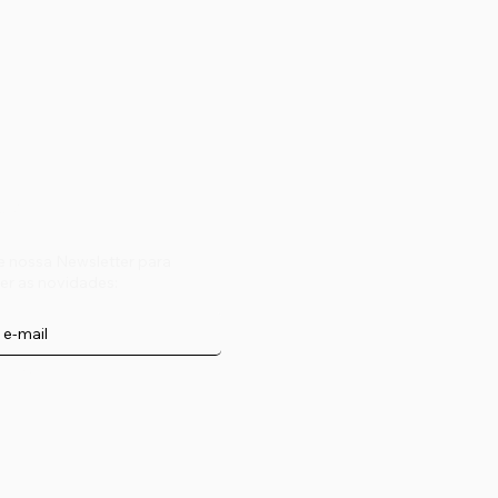
SLETTER
e nossa Newsletter para
er as novidades:
Enviar